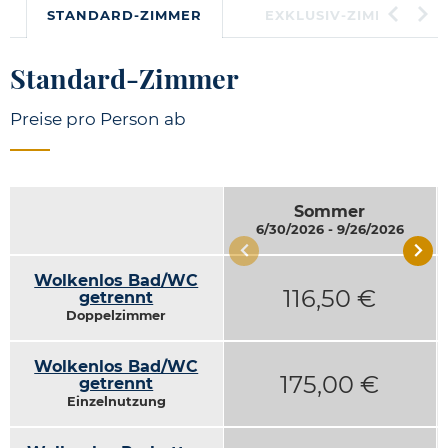
STANDARD-ZIMMER
EXKLUSIV-ZIMMER
Standard-Zimmer
Preise pro Person ab
Fruehsommer
Sommer
3/31/2026 - 6/29/2026
6/30/2026 - 9/26/2026
Wolkenlos Bad/WC
98,00 €
116,50 €
getrennt
Doppelzimmer
Wolkenlos Bad/WC
138,00 €
175,00 €
getrennt
Einzelnutzung