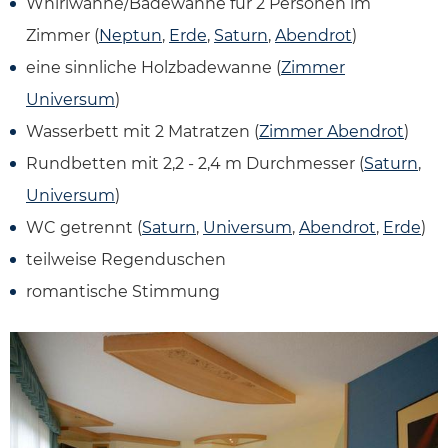
Whirlwanne/Badewanne für 2 Personen im
Zimmer (
Neptun
,
Erde
,
Saturn
,
Abendrot
)
eine sinnliche Holzbadewanne (
Zimmer
Universum
)
Wasserbett mit 2 Matratzen (
Zimmer Abendrot
)
Rundbetten mit 2,2 - 2,4 m Durchmesser (
Saturn
,
Universum
)
WC getrennt (
Saturn
,
Universum
,
Abendrot
,
Erde
)
teilweise Regenduschen
romantische Stimmung